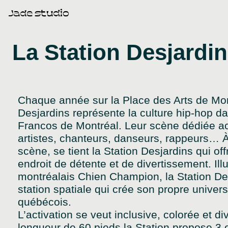
Skip
to
content
La Station Desjardi
Chaque année sur la Place des Arts de Mon
Desjardins représente la culture hip-hop d
Francos de Montréal. Leur scène dédiée ac
artistes, chanteurs, danseurs, rappeurs… 
scène, se tient la Station Desjardins qui off
endroit de détente et de divertissement. Illus
montréalais Chien Champion, la Station Des
station spatiale qui crée son propre univers
québécois.
L’activation se veut inclusive, colorée et di
longueur de 60 pieds la Station propose 3 e